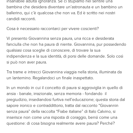
insanabile adulta ignoranza. Se ci stupiamo nel sentire una
bambina che desidera diventare un’astronauta e un bambino un
ballerino, qui c’è qualcosa che non va. Ed è scritto nei nostri
candidi racconti.
Cosa è necessario raccontarci per vivere coscienti?
Vi presento Giovannina senza paura, una ricca e desiderata
fanciulla che non ha paura di niente. Giovannina, pur possedendo
qualsiasi cosa sceglie di conoscere, di trovare la sua
indipendenza e la sua identità, di porsi delle domande. Solo così
si può non aver paura.
Tra trame e intrecci Giovannina viaggia nella storia, illuminata da
un lanternino. Regalandoci un finale inaspettato.
In un mondo in cui il concetto di paura si aggroviglia in quello di
ansia - banale, irrazionale, senza memoria - fondando il
pregiudizio, insediandosi furtiva nell’educazione; questa storia dal
sapore ironico e contraddittorio, tratta dal racconto “Giovannin
senza paura” della raccolta “Fiabe italiane” di Italo Calvino, si
inserisce non come una risposta di coraggio, bensì come una
questione: di cosa bisogna realmente avere paura? Perché?